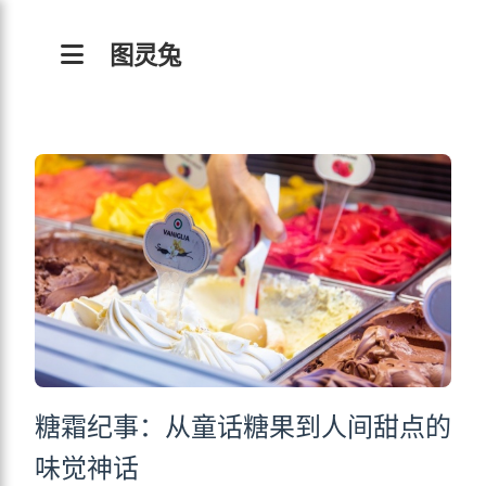
图灵兔
糖霜纪事：从童话糖果到人间甜点的
味觉神话